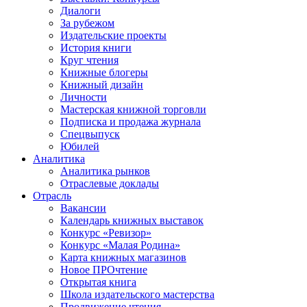
Диалоги
За рубежом
Издательские проекты
История книги
Круг чтения
Книжные блогеры
Книжный дизайн
Личности
Мастерская книжной торговли
Подписка и продажа журнала
Спецвыпуск
Юбилей
Аналитика
Аналитика рынков
Отраслевые доклады
Отрасль
Вакансии
Календарь книжных выставок
Конкурс «Ревизор»
Конкурс «Малая Родина»
Карта книжных магазинов
Новое ПРОчтение
Открытая книга
Школа издательского мастерства
Продвижение чтения