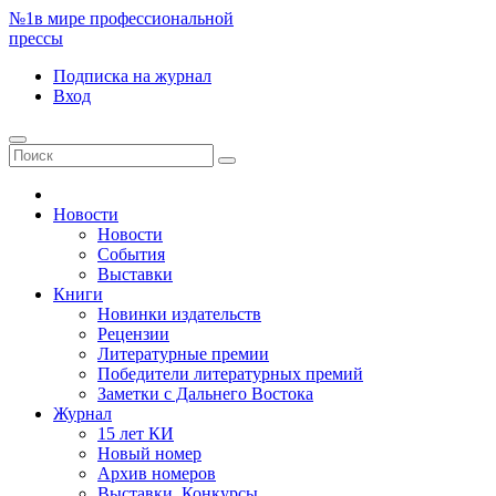
№1
в мире профессиональной
прессы
Подписка
на журнал
Вход
Новости
Новости
События
Выставки
Книги
Новинки издательств
Рецензии
Литературные премии
Победители литературных премий
Заметки с Дальнего Востока
Журнал
15 лет КИ
Новый номер
Архив номеров
Выставки. Конкурсы