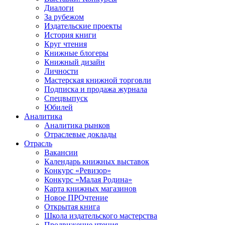
Диалоги
За рубежом
Издательские проекты
История книги
Круг чтения
Книжные блогеры
Книжный дизайн
Личности
Мастерская книжной торговли
Подписка и продажа журнала
Спецвыпуск
Юбилей
Аналитика
Аналитика рынков
Отраслевые доклады
Отрасль
Вакансии
Календарь книжных выставок
Конкурс «Ревизор»
Конкурс «Малая Родина»
Карта книжных магазинов
Новое ПРОчтение
Открытая книга
Школа издательского мастерства
Продвижение чтения