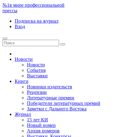
№1
в мире профессиональной
прессы
Подписка
на журнал
Вход
Новости
Новости
События
Выставки
Книги
Новинки издательств
Рецензии
Литературные премии
Победители литературных премий
Заметки с Дальнего Востока
Журнал
15 лет КИ
Новый номер
Архив номеров
Выставки. Конкурсы