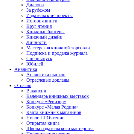
Диалоги
За рубежом
Издательские проекты
История книги
Круг чтения
Книжные блогеры
Книжный дизайн
Личности
Мастерская книжной торговли
Подписка и продажа журнала
Спецвыпуск
Юбилей
Аналитика
Аналитика рынков
Отраслевые доклады
Отрасль
Вакансии
Календарь книжных выставок
Конкурс «Ревизор»
Конкурс «Малая Родина»
Карта книжных магазинов
Новое ПРОчтение
Открытая книга
Школа издательского мастерства
Продвижение чтения