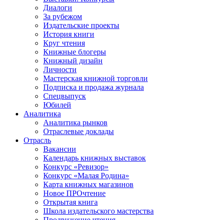
Диалоги
За рубежом
Издательские проекты
История книги
Круг чтения
Книжные блогеры
Книжный дизайн
Личности
Мастерская книжной торговли
Подписка и продажа журнала
Спецвыпуск
Юбилей
Аналитика
Аналитика рынков
Отраслевые доклады
Отрасль
Вакансии
Календарь книжных выставок
Конкурс «Ревизор»
Конкурс «Малая Родина»
Карта книжных магазинов
Новое ПРОчтение
Открытая книга
Школа издательского мастерства
Продвижение чтения