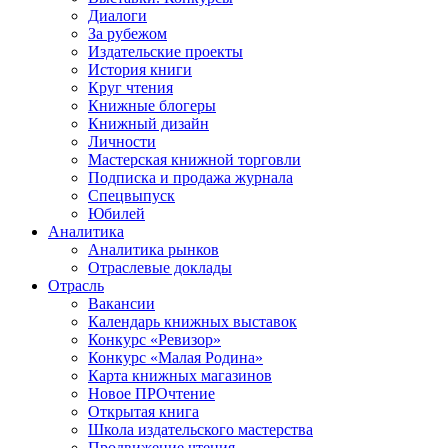
Диалоги
За рубежом
Издательские проекты
История книги
Круг чтения
Книжные блогеры
Книжный дизайн
Личности
Мастерская книжной торговли
Подписка и продажа журнала
Спецвыпуск
Юбилей
Аналитика
Аналитика рынков
Отраслевые доклады
Отрасль
Вакансии
Календарь книжных выставок
Конкурс «Ревизор»
Конкурс «Малая Родина»
Карта книжных магазинов
Новое ПРОчтение
Открытая книга
Школа издательского мастерства
Продвижение чтения