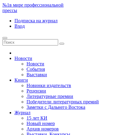
№1
в мире профессиональной
прессы
Подписка
на журнал
Вход
Новости
Новости
События
Выставки
Книги
Новинки издательств
Рецензии
Литературные премии
Победители литературных премий
Заметки с Дальнего Востока
Журнал
15 лет КИ
Новый номер
Архив номеров
Выставки. Конкурсы