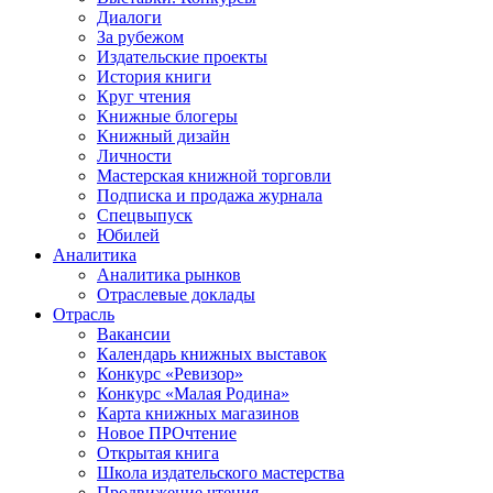
Диалоги
За рубежом
Издательские проекты
История книги
Круг чтения
Книжные блогеры
Книжный дизайн
Личности
Мастерская книжной торговли
Подписка и продажа журнала
Спецвыпуск
Юбилей
Аналитика
Аналитика рынков
Отраслевые доклады
Отрасль
Вакансии
Календарь книжных выставок
Конкурс «Ревизор»
Конкурс «Малая Родина»
Карта книжных магазинов
Новое ПРОчтение
Открытая книга
Школа издательского мастерства
Продвижение чтения