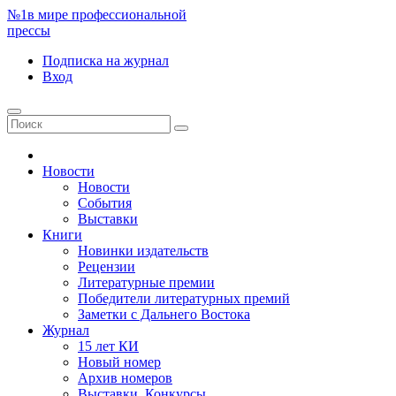
№1
в мире профессиональной
прессы
Подписка
на журнал
Вход
Новости
Новости
События
Выставки
Книги
Новинки издательств
Рецензии
Литературные премии
Победители литературных премий
Заметки с Дальнего Востока
Журнал
15 лет КИ
Новый номер
Архив номеров
Выставки. Конкурсы