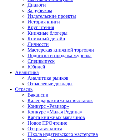
Диалоги
За рубежом
Издательские проекты
История книги
Круг чтения
Книжные блогеры
Книжный дизайн
Личности
Мастерская книжной торговли
Подписка и продажа журнала
Спецвыпуск
Юбилей
Аналитика
Аналитика рынков
Отраслевые доклады
Отрасль
Вакансии
Календарь книжных выставок
Конкурс «Ревизор»
Конкурс «Малая Родина»
Карта книжных магазинов
Новое ПРОчтение
Открытая книга
Школа издательского мастерства
Продвижение чтения