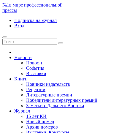
№1
в мире профессиональной
прессы
Подписка
на журнал
Вход
Новости
Новости
События
Выставки
Книги
Новинки издательств
Рецензии
Литературные премии
Победители литературных премий
Заметки с Дальнего Востока
Журнал
15 лет КИ
Новый номер
Архив номеров
Выставки. Конкурсы