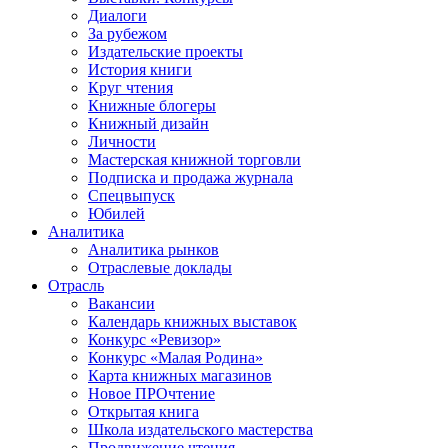
Диалоги
За рубежом
Издательские проекты
История книги
Круг чтения
Книжные блогеры
Книжный дизайн
Личности
Мастерская книжной торговли
Подписка и продажа журнала
Спецвыпуск
Юбилей
Аналитика
Аналитика рынков
Отраслевые доклады
Отрасль
Вакансии
Календарь книжных выставок
Конкурс «Ревизор»
Конкурс «Малая Родина»
Карта книжных магазинов
Новое ПРОчтение
Открытая книга
Школа издательского мастерства
Продвижение чтения