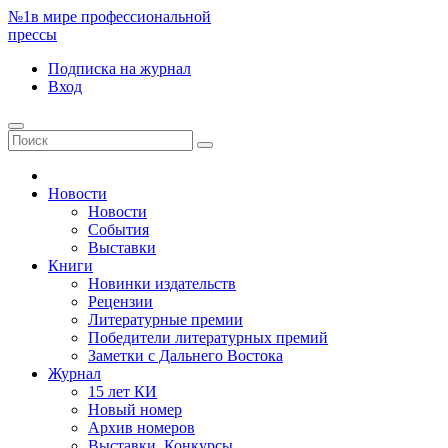
№1
в мире профессиональной
прессы
Подписка
на журнал
Вход
Новости
Новости
События
Выставки
Книги
Новинки издательств
Рецензии
Литературные премии
Победители литературных премий
Заметки с Дальнего Востока
Журнал
15 лет КИ
Новый номер
Архив номеров
Выставки. Конкурсы