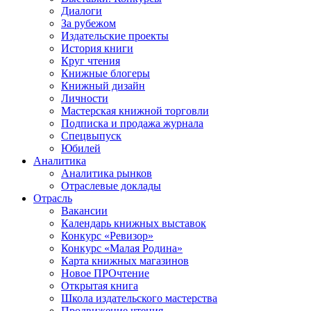
Диалоги
За рубежом
Издательские проекты
История книги
Круг чтения
Книжные блогеры
Книжный дизайн
Личности
Мастерская книжной торговли
Подписка и продажа журнала
Спецвыпуск
Юбилей
Аналитика
Аналитика рынков
Отраслевые доклады
Отрасль
Вакансии
Календарь книжных выставок
Конкурс «Ревизор»
Конкурс «Малая Родина»
Карта книжных магазинов
Новое ПРОчтение
Открытая книга
Школа издательского мастерства
Продвижение чтения