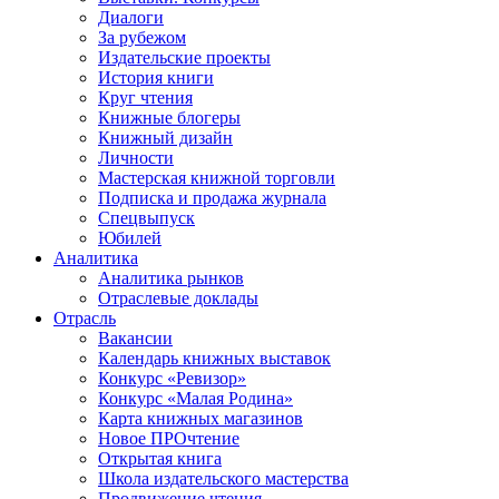
Диалоги
За рубежом
Издательские проекты
История книги
Круг чтения
Книжные блогеры
Книжный дизайн
Личности
Мастерская книжной торговли
Подписка и продажа журнала
Спецвыпуск
Юбилей
Аналитика
Аналитика рынков
Отраслевые доклады
Отрасль
Вакансии
Календарь книжных выставок
Конкурс «Ревизор»
Конкурс «Малая Родина»
Карта книжных магазинов
Новое ПРОчтение
Открытая книга
Школа издательского мастерства
Продвижение чтения