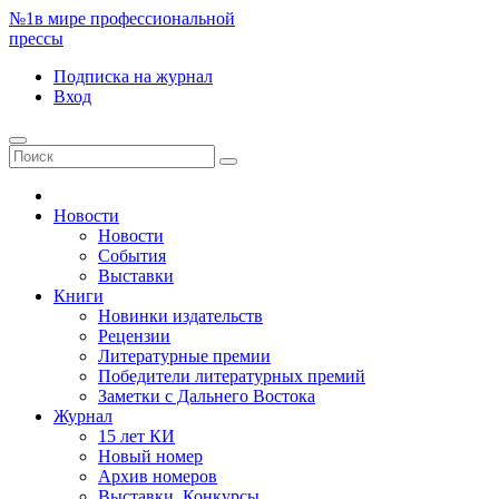
№1
в мире профессиональной
прессы
Подписка
на журнал
Вход
Новости
Новости
События
Выставки
Книги
Новинки издательств
Рецензии
Литературные премии
Победители литературных премий
Заметки с Дальнего Востока
Журнал
15 лет КИ
Новый номер
Архив номеров
Выставки. Конкурсы