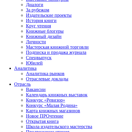
Диалоги
За рубежом
Издательские проекты
История книги
Круг чтения
Книжные блогеры
Книжный дизайн
Личности
Мастерская книжной торговли
Подписка и продажа журнала
Спецвыпуск
Юбилей
Аналитика
Аналитика рынков
Отраслевые доклады
Отрасль
Вакансии
Календарь книжных выставок
Конкурс «Ревизор»
Конкурс «Малая Родина»
Карта книжных магазинов
Новое ПРОчтение
Открытая книга
Школа издательского мастерства
Продвижение чтения