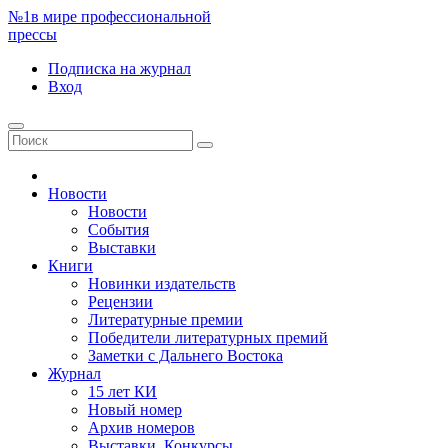
№1
в мире профессиональной
прессы
Подписка
на журнал
Вход
Новости
Новости
События
Выставки
Книги
Новинки издательств
Рецензии
Литературные премии
Победители литературных премий
Заметки с Дальнего Востока
Журнал
15 лет КИ
Новый номер
Архив номеров
Выставки. Конкурсы