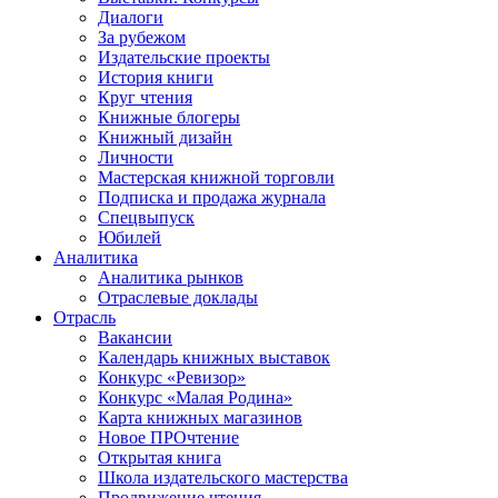
Диалоги
За рубежом
Издательские проекты
История книги
Круг чтения
Книжные блогеры
Книжный дизайн
Личности
Мастерская книжной торговли
Подписка и продажа журнала
Спецвыпуск
Юбилей
Аналитика
Аналитика рынков
Отраслевые доклады
Отрасль
Вакансии
Календарь книжных выставок
Конкурс «Ревизор»
Конкурс «Малая Родина»
Карта книжных магазинов
Новое ПРОчтение
Открытая книга
Школа издательского мастерства
Продвижение чтения