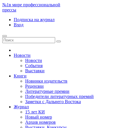
№1
в мире профессиональной
прессы
Подписка
на журнал
Вход
Новости
Новости
События
Выставки
Книги
Новинки издательств
Рецензии
Литературные премии
Победители литературных премий
Заметки с Дальнего Востока
Журнал
15 лет КИ
Новый номер
Архив номеров
Выставки. Конкурсы