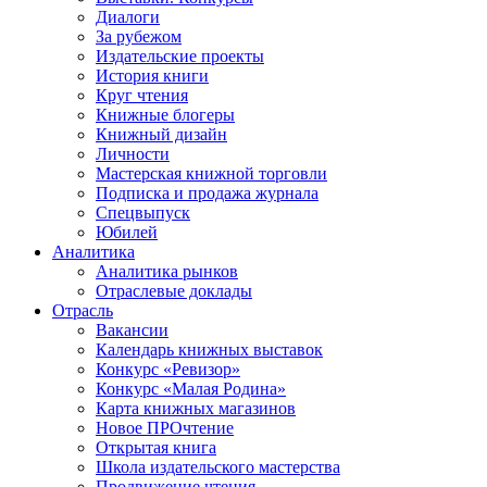
Диалоги
За рубежом
Издательские проекты
История книги
Круг чтения
Книжные блогеры
Книжный дизайн
Личности
Мастерская книжной торговли
Подписка и продажа журнала
Спецвыпуск
Юбилей
Аналитика
Аналитика рынков
Отраслевые доклады
Отрасль
Вакансии
Календарь книжных выставок
Конкурс «Ревизор»
Конкурс «Малая Родина»
Карта книжных магазинов
Новое ПРОчтение
Открытая книга
Школа издательского мастерства
Продвижение чтения