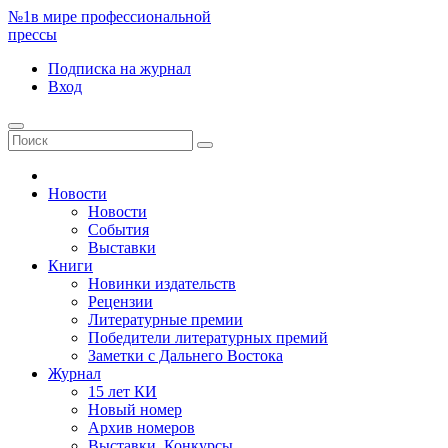
№1
в мире профессиональной
прессы
Подписка
на журнал
Вход
Новости
Новости
События
Выставки
Книги
Новинки издательств
Рецензии
Литературные премии
Победители литературных премий
Заметки с Дальнего Востока
Журнал
15 лет КИ
Новый номер
Архив номеров
Выставки. Конкурсы