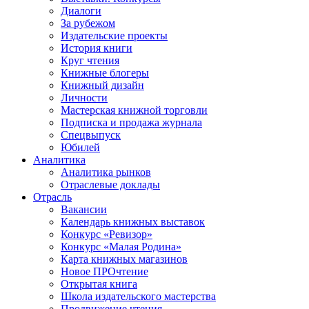
Диалоги
За рубежом
Издательские проекты
История книги
Круг чтения
Книжные блогеры
Книжный дизайн
Личности
Мастерская книжной торговли
Подписка и продажа журнала
Спецвыпуск
Юбилей
Аналитика
Аналитика рынков
Отраслевые доклады
Отрасль
Вакансии
Календарь книжных выставок
Конкурс «Ревизор»
Конкурс «Малая Родина»
Карта книжных магазинов
Новое ПРОчтение
Открытая книга
Школа издательского мастерства
Продвижение чтения