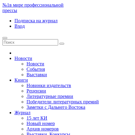
№1
в мире профессиональной
прессы
Подписка
на журнал
Вход
Новости
Новости
События
Выставки
Книги
Новинки издательств
Рецензии
Литературные премии
Победители литературных премий
Заметки с Дальнего Востока
Журнал
15 лет КИ
Новый номер
Архив номеров
Выставки. Конкурсы