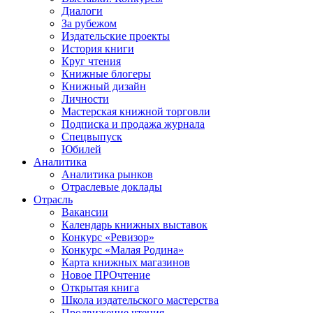
Диалоги
За рубежом
Издательские проекты
История книги
Круг чтения
Книжные блогеры
Книжный дизайн
Личности
Мастерская книжной торговли
Подписка и продажа журнала
Спецвыпуск
Юбилей
Аналитика
Аналитика рынков
Отраслевые доклады
Отрасль
Вакансии
Календарь книжных выставок
Конкурс «Ревизор»
Конкурс «Малая Родина»
Карта книжных магазинов
Новое ПРОчтение
Открытая книга
Школа издательского мастерства
Продвижение чтения