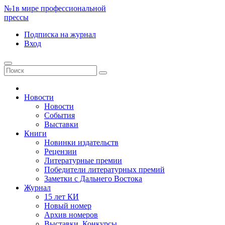
№1
в мире профессиональной
прессы
Подписка
на журнал
Вход
Новости
Новости
События
Выставки
Книги
Новинки издательств
Рецензии
Литературные премии
Победители литературных премий
Заметки с Дальнего Востока
Журнал
15 лет КИ
Новый номер
Архив номеров
Выставки. Конкурсы