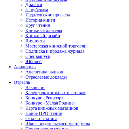
Диалоги
За рубежом
Издательские проекты
История книги
Круг чтения
Книжные блогеры
Книжный дизайн
Личности
Мастерская книжной торговли
Подписка и продажа журнала
Спецвыпуск
Юбилей
Аналитика
Аналитика рынков
Отраслевые доклады
Отрасль
Вакансии
Календарь книжных выставок
Конкурс «Ревизор»
Конкурс «Малая Родина»
Карта книжных магазинов
Новое ПРОчтение
Открытая книга
Школа издательского мастерства
Продвижение чтения