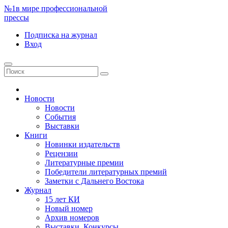
№1
в мире профессиональной
прессы
Подписка
на журнал
Вход
Новости
Новости
События
Выставки
Книги
Новинки издательств
Рецензии
Литературные премии
Победители литературных премий
Заметки с Дальнего Востока
Журнал
15 лет КИ
Новый номер
Архив номеров
Выставки. Конкурсы