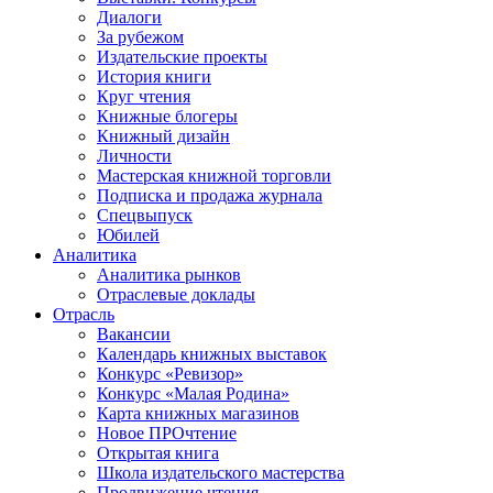
Диалоги
За рубежом
Издательские проекты
История книги
Круг чтения
Книжные блогеры
Книжный дизайн
Личности
Мастерская книжной торговли
Подписка и продажа журнала
Спецвыпуск
Юбилей
Аналитика
Аналитика рынков
Отраслевые доклады
Отрасль
Вакансии
Календарь книжных выставок
Конкурс «Ревизор»
Конкурс «Малая Родина»
Карта книжных магазинов
Новое ПРОчтение
Открытая книга
Школа издательского мастерства
Продвижение чтения