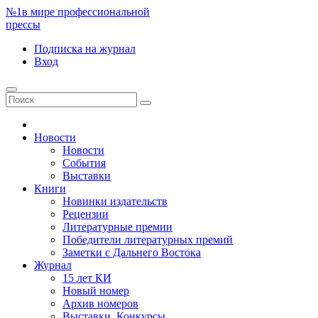
№1
в мире профессиональной
прессы
Подписка
на журнал
Вход
Новости
Новости
События
Выставки
Книги
Новинки издательств
Рецензии
Литературные премии
Победители литературных премий
Заметки с Дальнего Востока
Журнал
15 лет КИ
Новый номер
Архив номеров
Выставки. Конкурсы