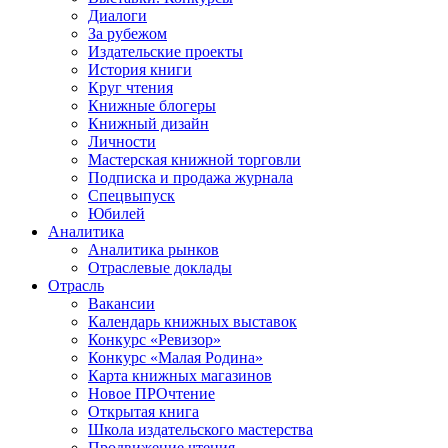
Диалоги
За рубежом
Издательские проекты
История книги
Круг чтения
Книжные блогеры
Книжный дизайн
Личности
Мастерская книжной торговли
Подписка и продажа журнала
Спецвыпуск
Юбилей
Аналитика
Аналитика рынков
Отраслевые доклады
Отрасль
Вакансии
Календарь книжных выставок
Конкурс «Ревизор»
Конкурс «Малая Родина»
Карта книжных магазинов
Новое ПРОчтение
Открытая книга
Школа издательского мастерства
Продвижение чтения