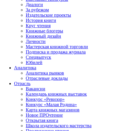
Диалоги
За рубежом
Издательские проекты
История книги
Круг чтения
Книжные блогеры
Книжный дизайн
Личности
Мастерская книжной торговли
Подписка и продажа журнала
Спецвыпуск
Юбилей
Аналитика
Аналитика рынков
Отраслевые доклады
Отрасль
Вакансии
Календарь книжных выставок
Конкурс «Ревизор»
Конкурс «Малая Родина»
Карта книжных магазинов
Новое ПРОчтение
Открытая книга
Школа издательского мастерства
Продвижение чтения