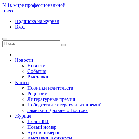
№1
в мире профессиональной
прессы
Подписка
на журнал
Вход
Новости
Новости
События
Выставки
Книги
Новинки издательств
Рецензии
Литературные премии
Победители литературных премий
Заметки с Дальнего Востока
Журнал
15 лет КИ
Новый номер
Архив номеров
Выставки. Конкурсы