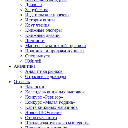
Диалоги
За рубежом
Издательские проекты
История книги
Круг чтения
Книжные блогеры
Книжный дизайн
Личности
Мастерская книжной торговли
Подписка и продажа журнала
Спецвыпуск
Юбилей
Аналитика
Аналитика рынков
Отраслевые доклады
Отрасль
Вакансии
Календарь книжных выставок
Конкурс «Ревизор»
Конкурс «Малая Родина»
Карта книжных магазинов
Новое ПРОчтение
Открытая книга
Школа издательского мастерства
Продвижение чтения