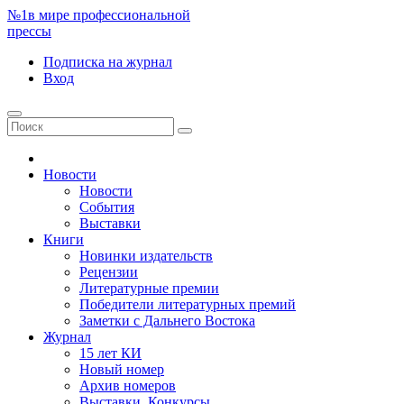
№1
в мире профессиональной
прессы
Подписка
на журнал
Вход
Новости
Новости
События
Выставки
Книги
Новинки издательств
Рецензии
Литературные премии
Победители литературных премий
Заметки с Дальнего Востока
Журнал
15 лет КИ
Новый номер
Архив номеров
Выставки. Конкурсы