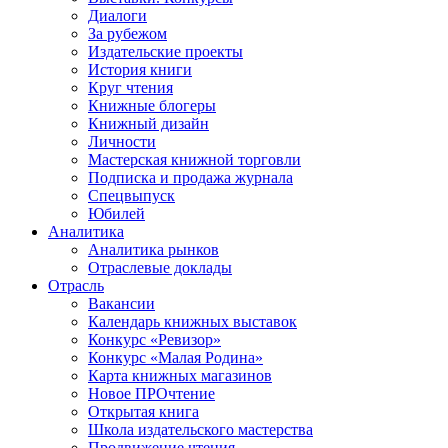
Диалоги
За рубежом
Издательские проекты
История книги
Круг чтения
Книжные блогеры
Книжный дизайн
Личности
Мастерская книжной торговли
Подписка и продажа журнала
Спецвыпуск
Юбилей
Аналитика
Аналитика рынков
Отраслевые доклады
Отрасль
Вакансии
Календарь книжных выставок
Конкурс «Ревизор»
Конкурс «Малая Родина»
Карта книжных магазинов
Новое ПРОчтение
Открытая книга
Школа издательского мастерства
Продвижение чтения