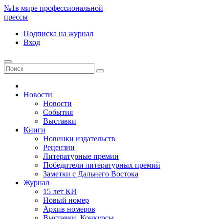
№1
в мире профессиональной
прессы
Подписка
на журнал
Вход
Новости
Новости
События
Выставки
Книги
Новинки издательств
Рецензии
Литературные премии
Победители литературных премий
Заметки с Дальнего Востока
Журнал
15 лет КИ
Новый номер
Архив номеров
Выставки. Конкурсы