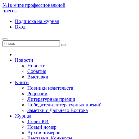
№1
в мире профессиональной
прессы
Подписка
на журнал
Вход
Новости
Новости
События
Выставки
Книги
Новинки издательств
Рецензии
Литературные премии
Победители литературных премий
Заметки с Дальнего Востока
Журнал
15 лет КИ
Новый номер
Архив номеров
Выставки. Конкурсы