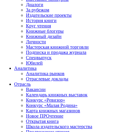
Диалоги
За рубежом
Издательские проекты
История книги
Круг чтения
Книжные блогеры
Книжный дизайн
Личности
Мастерская книжной торговли
Подписка и продажа журнала
Спецвыпуск
Юбилей
Аналитика
Аналитика рынков
Отраслевые доклады
Отрасль
Вакансии
Календарь книжных выставок
Конкурс «Ревизор»
Конкурс «Малая Родина»
Карта книжных магазинов
Новое ПРОчтение
Открытая книга
Школа издательского мастерства
Продвижение чтения