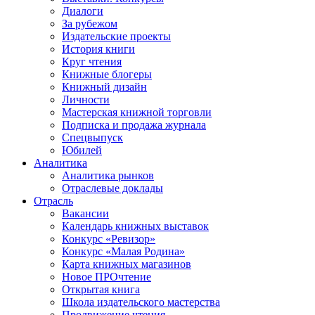
Диалоги
За рубежом
Издательские проекты
История книги
Круг чтения
Книжные блогеры
Книжный дизайн
Личности
Мастерская книжной торговли
Подписка и продажа журнала
Спецвыпуск
Юбилей
Аналитика
Аналитика рынков
Отраслевые доклады
Отрасль
Вакансии
Календарь книжных выставок
Конкурс «Ревизор»
Конкурс «Малая Родина»
Карта книжных магазинов
Новое ПРОчтение
Открытая книга
Школа издательского мастерства
Продвижение чтения