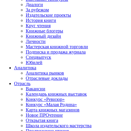
Диалоги
За рубежом
Издательские проекты
История книги
Круг чтения
Книжные блогеры
Книжный дизайн
Личности
Мастерская книжной торговли
Подписка и продажа журнала
Спецвыпуск
Юбилей
Аналитика
Аналитика рынков
Отраслевые доклады
Отрасль
Вакансии
Календарь книжных выставок
Конкурс «Ревизор»
Конкурс «Малая Родина»
Карта книжных магазинов
Новое ПРОчтение
Открытая книга
Школа издательского мастерства
Продвижение чтения