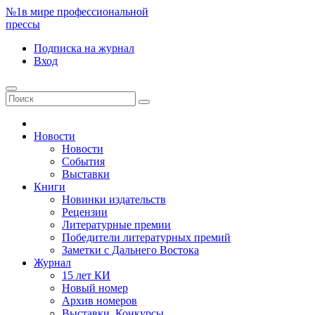
№1
в мире профессиональной
прессы
Подписка
на журнал
Вход
Новости
Новости
События
Выставки
Книги
Новинки издательств
Рецензии
Литературные премии
Победители литературных премий
Заметки с Дальнего Востока
Журнал
15 лет КИ
Новый номер
Архив номеров
Выставки. Конкурсы