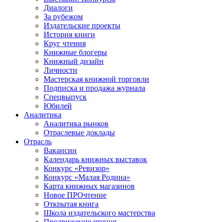
Диалоги
За рубежом
Издательские проекты
История книги
Круг чтения
Книжные блогеры
Книжный дизайн
Личности
Мастерская книжной торговли
Подписка и продажа журнала
Спецвыпуск
Юбилей
Аналитика
Аналитика рынков
Отраслевые доклады
Отрасль
Вакансии
Календарь книжных выставок
Конкурс «Ревизор»
Конкурс «Малая Родина»
Карта книжных магазинов
Новое ПРОчтение
Открытая книга
Школа издательского мастерства
Продвижение чтения