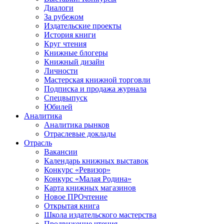
Диалоги
За рубежом
Издательские проекты
История книги
Круг чтения
Книжные блогеры
Книжный дизайн
Личности
Мастерская книжной торговли
Подписка и продажа журнала
Спецвыпуск
Юбилей
Аналитика
Аналитика рынков
Отраслевые доклады
Отрасль
Вакансии
Календарь книжных выставок
Конкурс «Ревизор»
Конкурс «Малая Родина»
Карта книжных магазинов
Новое ПРОчтение
Открытая книга
Школа издательского мастерства
Продвижение чтения