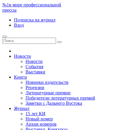
№1
в мире профессиональной
прессы
Подписка
на журнал
Вход
Новости
Новости
События
Выставки
Книги
Новинки издательств
Рецензии
Литературные премии
Победители литературных премий
Заметки с Дальнего Востока
Журнал
15 лет КИ
Новый номер
Архив номеров
Выставки. Конкурсы