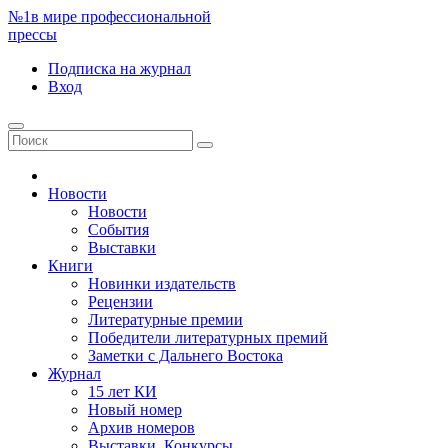
№1
в мире профессиональной
прессы
Подписка
на журнал
Вход
Новости
Новости
События
Выставки
Книги
Новинки издательств
Рецензии
Литературные премии
Победители литературных премий
Заметки с Дальнего Востока
Журнал
15 лет КИ
Новый номер
Архив номеров
Выставки. Конкурсы