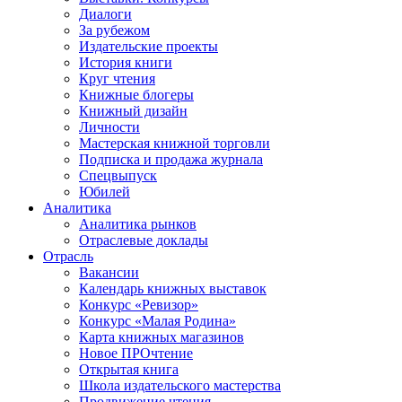
Диалоги
За рубежом
Издательские проекты
История книги
Круг чтения
Книжные блогеры
Книжный дизайн
Личности
Мастерская книжной торговли
Подписка и продажа журнала
Спецвыпуск
Юбилей
Аналитика
Аналитика рынков
Отраслевые доклады
Отрасль
Вакансии
Календарь книжных выставок
Конкурс «Ревизор»
Конкурс «Малая Родина»
Карта книжных магазинов
Новое ПРОчтение
Открытая книга
Школа издательского мастерства
Продвижение чтения