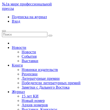
№1
в мире профессиональной
прессы
Подписка
на журнал
Вход
Новости
Новости
События
Выставки
Книги
Новинки издательств
Рецензии
Литературные премии
Победители литературных премий
Заметки с Дальнего Востока
Журнал
15 лет КИ
Новый номер
Архив номеров
Выставки. Конкурсы