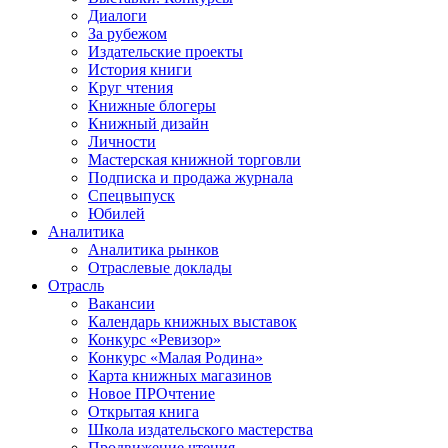
Диалоги
За рубежом
Издательские проекты
История книги
Круг чтения
Книжные блогеры
Книжный дизайн
Личности
Мастерская книжной торговли
Подписка и продажа журнала
Спецвыпуск
Юбилей
Аналитика
Аналитика рынков
Отраслевые доклады
Отрасль
Вакансии
Календарь книжных выставок
Конкурс «Ревизор»
Конкурс «Малая Родина»
Карта книжных магазинов
Новое ПРОчтение
Открытая книга
Школа издательского мастерства
Продвижение чтения