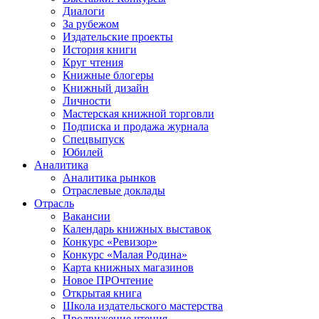
Диалоги
За рубежом
Издательские проекты
История книги
Круг чтения
Книжные блогеры
Книжный дизайн
Личности
Мастерская книжной торговли
Подписка и продажа журнала
Спецвыпуск
Юбилей
Аналитика
Аналитика рынков
Отраслевые доклады
Отрасль
Вакансии
Календарь книжных выставок
Конкурс «Ревизор»
Конкурс «Малая Родина»
Карта книжных магазинов
Новое ПРОчтение
Открытая книга
Школа издательского мастерства
Продвижение чтения