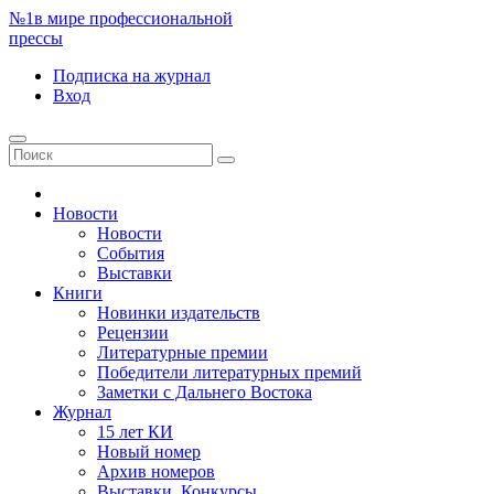
№1
в мире профессиональной
прессы
Подписка
на журнал
Вход
Новости
Новости
События
Выставки
Книги
Новинки издательств
Рецензии
Литературные премии
Победители литературных премий
Заметки с Дальнего Востока
Журнал
15 лет КИ
Новый номер
Архив номеров
Выставки. Конкурсы