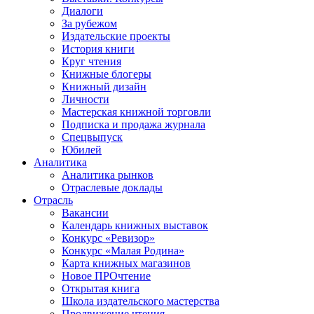
Диалоги
За рубежом
Издательские проекты
История книги
Круг чтения
Книжные блогеры
Книжный дизайн
Личности
Мастерская книжной торговли
Подписка и продажа журнала
Спецвыпуск
Юбилей
Аналитика
Аналитика рынков
Отраслевые доклады
Отрасль
Вакансии
Календарь книжных выставок
Конкурс «Ревизор»
Конкурс «Малая Родина»
Карта книжных магазинов
Новое ПРОчтение
Открытая книга
Школа издательского мастерства
Продвижение чтения