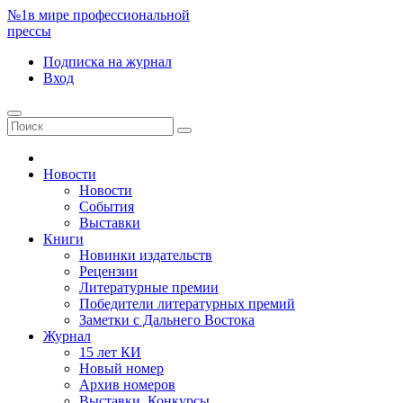
№1
в мире профессиональной
прессы
Подписка
на журнал
Вход
Новости
Новости
События
Выставки
Книги
Новинки издательств
Рецензии
Литературные премии
Победители литературных премий
Заметки с Дальнего Востока
Журнал
15 лет КИ
Новый номер
Архив номеров
Выставки. Конкурсы