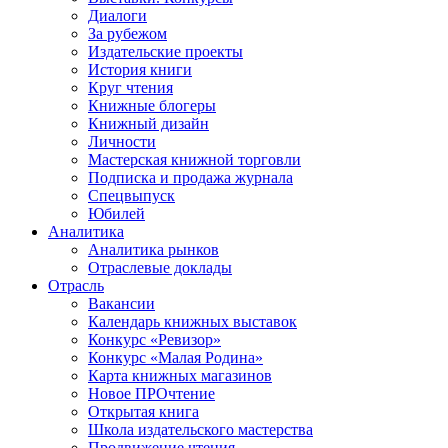
Диалоги
За рубежом
Издательские проекты
История книги
Круг чтения
Книжные блогеры
Книжный дизайн
Личности
Мастерская книжной торговли
Подписка и продажа журнала
Спецвыпуск
Юбилей
Аналитика
Аналитика рынков
Отраслевые доклады
Отрасль
Вакансии
Календарь книжных выставок
Конкурс «Ревизор»
Конкурс «Малая Родина»
Карта книжных магазинов
Новое ПРОчтение
Открытая книга
Школа издательского мастерства
Продвижение чтения