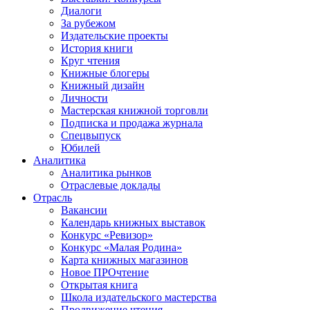
Диалоги
За рубежом
Издательские проекты
История книги
Круг чтения
Книжные блогеры
Книжный дизайн
Личности
Мастерская книжной торговли
Подписка и продажа журнала
Спецвыпуск
Юбилей
Аналитика
Аналитика рынков
Отраслевые доклады
Отрасль
Вакансии
Календарь книжных выставок
Конкурс «Ревизор»
Конкурс «Малая Родина»
Карта книжных магазинов
Новое ПРОчтение
Открытая книга
Школа издательского мастерства
Продвижение чтения