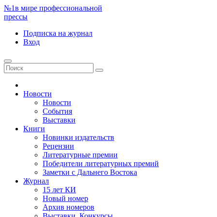
№1
в мире профессиональной
прессы
Подписка
на журнал
Вход
Новости
Новости
События
Выставки
Книги
Новинки издательств
Рецензии
Литературные премии
Победители литературных премий
Заметки с Дальнего Востока
Журнал
15 лет КИ
Новый номер
Архив номеров
Выставки. Конкурсы