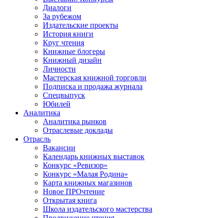
Диалоги
За рубежом
Издательские проекты
История книги
Круг чтения
Книжные блогеры
Книжный дизайн
Личности
Мастерская книжной торговли
Подписка и продажа журнала
Спецвыпуск
Юбилей
Аналитика
Аналитика рынков
Отраслевые доклады
Отрасль
Вакансии
Календарь книжных выставок
Конкурс «Ревизор»
Конкурс «Малая Родина»
Карта книжных магазинов
Новое ПРОчтение
Открытая книга
Школа издательского мастерства
Продвижение чтения