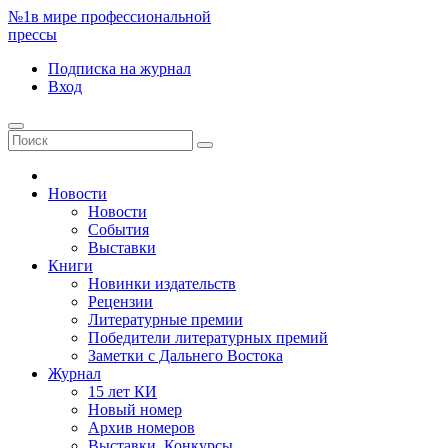
№1
в мире профессиональной
прессы
Подписка
на журнал
Вход
Новости
Новости
События
Выставки
Книги
Новинки издательств
Рецензии
Литературные премии
Победители литературных премий
Заметки с Дальнего Востока
Журнал
15 лет КИ
Новый номер
Архив номеров
Выставки. Конкурсы