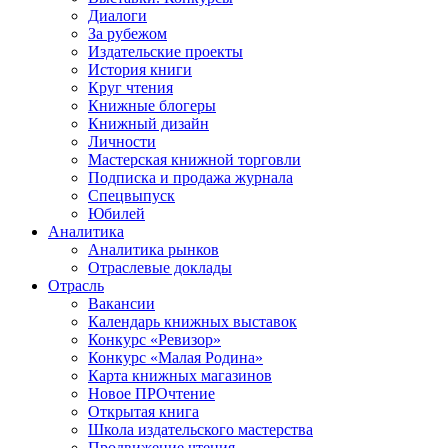
Диалоги
За рубежом
Издательские проекты
История книги
Круг чтения
Книжные блогеры
Книжный дизайн
Личности
Мастерская книжной торговли
Подписка и продажа журнала
Спецвыпуск
Юбилей
Аналитика
Аналитика рынков
Отраслевые доклады
Отрасль
Вакансии
Календарь книжных выставок
Конкурс «Ревизор»
Конкурс «Малая Родина»
Карта книжных магазинов
Новое ПРОчтение
Открытая книга
Школа издательского мастерства
Продвижение чтения