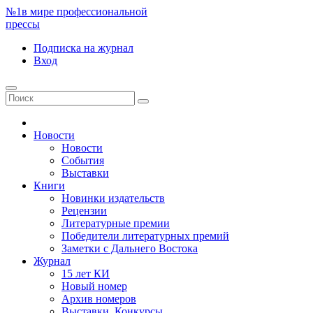
№1
в мире профессиональной
прессы
Подписка
на журнал
Вход
Новости
Новости
События
Выставки
Книги
Новинки издательств
Рецензии
Литературные премии
Победители литературных премий
Заметки с Дальнего Востока
Журнал
15 лет КИ
Новый номер
Архив номеров
Выставки. Конкурсы