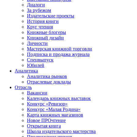
Диалоги
За рубежом
Издательские проекты
История книги
Круг чтения
Книжные блогеры
Книжный дизайн
Личности
Мастерская книжной торговли
Подписка и продажа журнала
Спецвыпуск
Юбилей
Аналитика
Аналитика рынков
Отраслевые доклады
Отрасль
Вакансии
Календарь книжных выставок
Конкурс «Ревизор»
Конкурс «Малая Родина»
Карта книжных магазинов
Новое ПРОчтение
Открытая книга
Школа издательского мастерства
Продвижение чтения