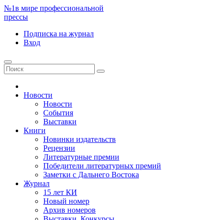
№1
в мире профессиональной
прессы
Подписка
на журнал
Вход
Новости
Новости
События
Выставки
Книги
Новинки издательств
Рецензии
Литературные премии
Победители литературных премий
Заметки с Дальнего Востока
Журнал
15 лет КИ
Новый номер
Архив номеров
Выставки. Конкурсы