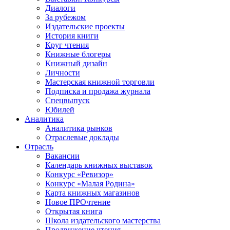
Диалоги
За рубежом
Издательские проекты
История книги
Круг чтения
Книжные блогеры
Книжный дизайн
Личности
Мастерская книжной торговли
Подписка и продажа журнала
Спецвыпуск
Юбилей
Аналитика
Аналитика рынков
Отраслевые доклады
Отрасль
Вакансии
Календарь книжных выставок
Конкурс «Ревизор»
Конкурс «Малая Родина»
Карта книжных магазинов
Новое ПРОчтение
Открытая книга
Школа издательского мастерства
Продвижение чтения