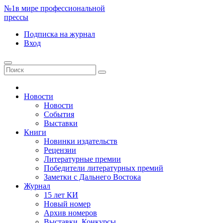
№1
в мире профессиональной
прессы
Подписка
на журнал
Вход
Новости
Новости
События
Выставки
Книги
Новинки издательств
Рецензии
Литературные премии
Победители литературных премий
Заметки с Дальнего Востока
Журнал
15 лет КИ
Новый номер
Архив номеров
Выставки. Конкурсы