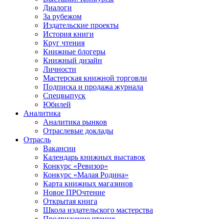
Диалоги
За рубежом
Издательские проекты
История книги
Круг чтения
Книжные блогеры
Книжный дизайн
Личности
Мастерская книжной торговли
Подписка и продажа журнала
Спецвыпуск
Юбилей
Аналитика
Аналитика рынков
Отраслевые доклады
Отрасль
Вакансии
Календарь книжных выставок
Конкурс «Ревизор»
Конкурс «Малая Родина»
Карта книжных магазинов
Новое ПРОчтение
Открытая книга
Школа издательского мастерства
Продвижение чтения