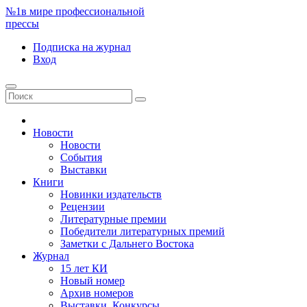
№1
в мире профессиональной
прессы
Подписка
на журнал
Вход
Новости
Новости
События
Выставки
Книги
Новинки издательств
Рецензии
Литературные премии
Победители литературных премий
Заметки с Дальнего Востока
Журнал
15 лет КИ
Новый номер
Архив номеров
Выставки. Конкурсы