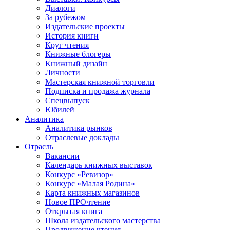
Диалоги
За рубежом
Издательские проекты
История книги
Круг чтения
Книжные блогеры
Книжный дизайн
Личности
Мастерская книжной торговли
Подписка и продажа журнала
Спецвыпуск
Юбилей
Аналитика
Аналитика рынков
Отраслевые доклады
Отрасль
Вакансии
Календарь книжных выставок
Конкурс «Ревизор»
Конкурс «Малая Родина»
Карта книжных магазинов
Новое ПРОчтение
Открытая книга
Школа издательского мастерства
Продвижение чтения