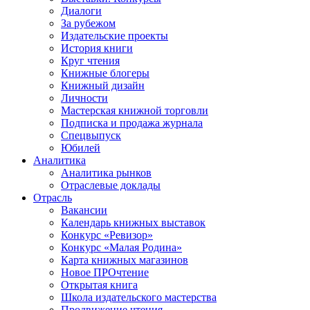
Диалоги
За рубежом
Издательские проекты
История книги
Круг чтения
Книжные блогеры
Книжный дизайн
Личности
Мастерская книжной торговли
Подписка и продажа журнала
Спецвыпуск
Юбилей
Аналитика
Аналитика рынков
Отраслевые доклады
Отрасль
Вакансии
Календарь книжных выставок
Конкурс «Ревизор»
Конкурс «Малая Родина»
Карта книжных магазинов
Новое ПРОчтение
Открытая книга
Школа издательского мастерства
Продвижение чтения