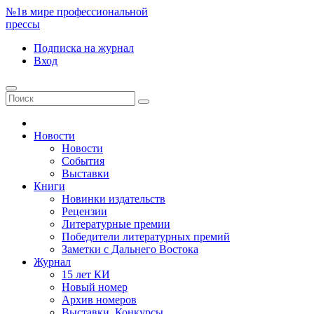
№1
в мире профессиональной
прессы
Подписка
на журнал
Вход
Новости
Новости
События
Выставки
Книги
Новинки издательств
Рецензии
Литературные премии
Победители литературных премий
Заметки с Дальнего Востока
Журнал
15 лет КИ
Новый номер
Архив номеров
Выставки. Конкурсы