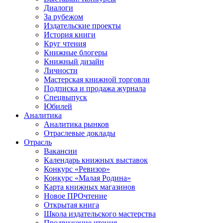
Диалоги
За рубежом
Издательские проекты
История книги
Круг чтения
Книжные блогеры
Книжный дизайн
Личности
Мастерская книжной торговли
Подписка и продажа журнала
Спецвыпуск
Юбилей
Аналитика
Аналитика рынков
Отраслевые доклады
Отрасль
Вакансии
Календарь книжных выставок
Конкурс «Ревизор»
Конкурс «Малая Родина»
Карта книжных магазинов
Новое ПРОчтение
Открытая книга
Школа издательского мастерства
Продвижение чтения