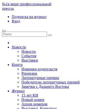
№1
в мире профессиональной
прессы
Подписка
на журнал
Вход
Новости
Новости
События
Выставки
Книги
Новинки издательств
Рецензии
Литературные премии
Победители литературных премий
Заметки с Дальнего Востока
Журнал
15 лет КИ
Новый номер
Архив номеров
Выставки. Конкурсы