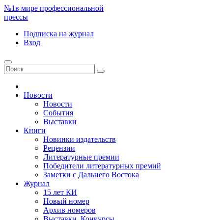
№1
в мире профессиональной
прессы
Подписка
на журнал
Вход
Новости
Новости
События
Выставки
Книги
Новинки издательств
Рецензии
Литературные премии
Победители литературных премий
Заметки с Дальнего Востока
Журнал
15 лет КИ
Новый номер
Архив номеров
Выставки. Конкурсы