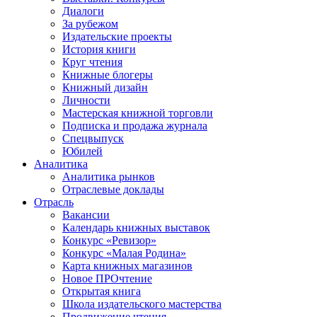
Диалоги
За рубежом
Издательские проекты
История книги
Круг чтения
Книжные блогеры
Книжный дизайн
Личности
Мастерская книжной торговли
Подписка и продажа журнала
Спецвыпуск
Юбилей
Аналитика
Аналитика рынков
Отраслевые доклады
Отрасль
Вакансии
Календарь книжных выставок
Конкурс «Ревизор»
Конкурс «Малая Родина»
Карта книжных магазинов
Новое ПРОчтение
Открытая книга
Школа издательского мастерства
Продвижение чтения