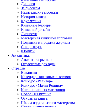
Диалоги
За рубежом
Издательские проекты
История книги
Круг чтения
Книжные блогеры
Книжный дизайн
Личности
Мастерская книжной торговли
Подписка и продажа журнала
Спецвыпуск
Юбилей
Аналитика
Аналитика рынков
Отраслевые доклады
Отрасль
Вакансии
Календарь книжных выставок
Конкурс «Ревизор»
Конкурс «Малая Родина»
Карта книжных магазинов
Новое ПРОчтение
Открытая книга
Школа издательского мастерства
Продвижение чтения