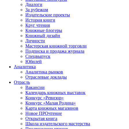
Диалоги
За рубежом
Издательские проекты
История книги
Круг чтения
Книжные блогеры
Книжный дизайн
Личности
Мастерская книжной торговли
Подписка и продажа журнала
Спецвыпуск
Юбилей
Аналитика
Аналитика рынков
Отраслевые доклады
Отрасль
Вакансии
Календарь книжных выставок
Конкурс «Ревизор»
Конкурс «Малая Родина»
Карта книжных магазинов
Новое ПРОчтение
Открытая книга
Школа издательского мастерства
Продвижение чтения