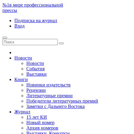
№1
в мире профессиональной
прессы
Подписка
на журнал
Вход
Новости
Новости
События
Выставки
Книги
Новинки издательств
Рецензии
Литературные премии
Победители литературных премий
Заметки с Дальнего Востока
Журнал
15 лет КИ
Новый номер
Архив номеров
Выставки. Конкурсы