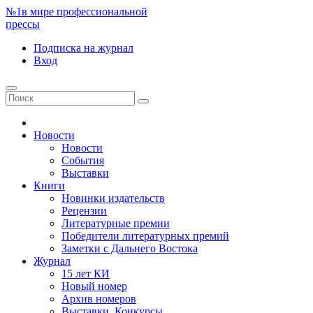
№1
в мире профессиональной
прессы
Подписка
на журнал
Вход
Новости
Новости
События
Выставки
Книги
Новинки издательств
Рецензии
Литературные премии
Победители литературных премий
Заметки с Дальнего Востока
Журнал
15 лет КИ
Новый номер
Архив номеров
Выставки. Конкурсы