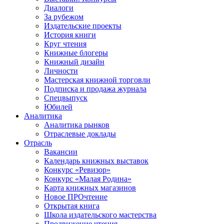
Диалоги
За рубежом
Издательские проекты
История книги
Круг чтения
Книжные блогеры
Книжный дизайн
Личности
Мастерская книжной торговли
Подписка и продажа журнала
Спецвыпуск
Юбилей
Аналитика
Аналитика рынков
Отраслевые доклады
Отрасль
Вакансии
Календарь книжных выставок
Конкурс «Ревизор»
Конкурс «Малая Родина»
Карта книжных магазинов
Новое ПРОчтение
Открытая книга
Школа издательского мастерства
Продвижение чтения