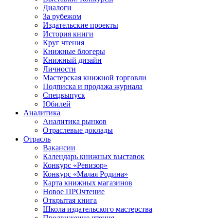
Диалоги
За рубежом
Издательские проекты
История книги
Круг чтения
Книжные блогеры
Книжный дизайн
Личности
Мастерская книжной торговли
Подписка и продажа журнала
Спецвыпуск
Юбилей
Аналитика
Аналитика рынков
Отраслевые доклады
Отрасль
Вакансии
Календарь книжных выставок
Конкурс «Ревизор»
Конкурс «Малая Родина»
Карта книжных магазинов
Новое ПРОчтение
Открытая книга
Школа издательского мастерства
Продвижение чтения