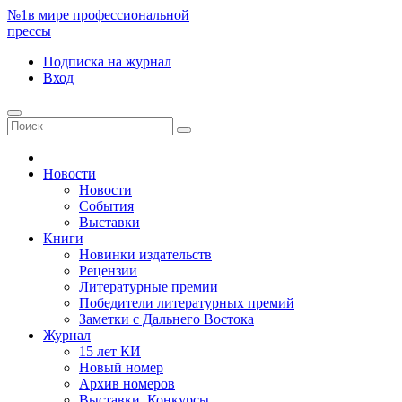
№1
в мире профессиональной
прессы
Подписка
на журнал
Вход
Новости
Новости
События
Выставки
Книги
Новинки издательств
Рецензии
Литературные премии
Победители литературных премий
Заметки с Дальнего Востока
Журнал
15 лет КИ
Новый номер
Архив номеров
Выставки. Конкурсы