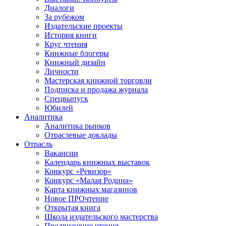
Диалоги
За рубежом
Издательские проекты
История книги
Круг чтения
Книжные блогеры
Книжный дизайн
Личности
Мастерская книжной торговли
Подписка и продажа журнала
Спецвыпуск
Юбилей
Аналитика
Аналитика рынков
Отраслевые доклады
Отрасль
Вакансии
Календарь книжных выставок
Конкурс «Ревизор»
Конкурс «Малая Родина»
Карта книжных магазинов
Новое ПРОчтение
Открытая книга
Школа издательского мастерства
Продвижение чтения