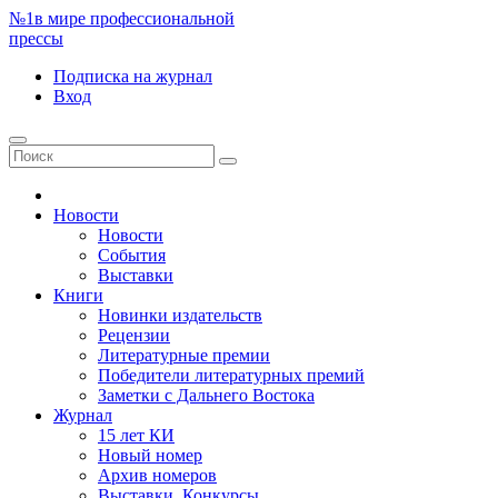
№1
в мире профессиональной
прессы
Подписка
на журнал
Вход
Новости
Новости
События
Выставки
Книги
Новинки издательств
Рецензии
Литературные премии
Победители литературных премий
Заметки с Дальнего Востока
Журнал
15 лет КИ
Новый номер
Архив номеров
Выставки. Конкурсы