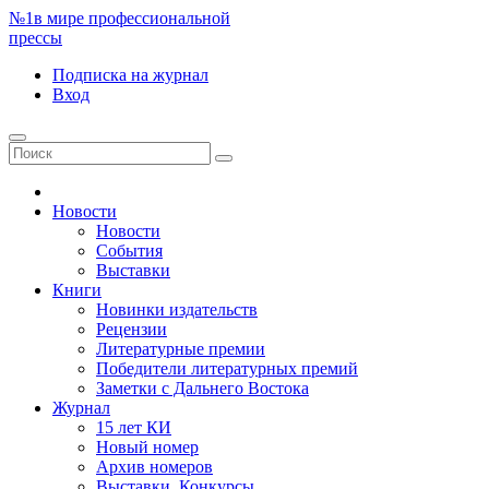
№1
в мире профессиональной
прессы
Подписка
на журнал
Вход
Новости
Новости
События
Выставки
Книги
Новинки издательств
Рецензии
Литературные премии
Победители литературных премий
Заметки с Дальнего Востока
Журнал
15 лет КИ
Новый номер
Архив номеров
Выставки. Конкурсы