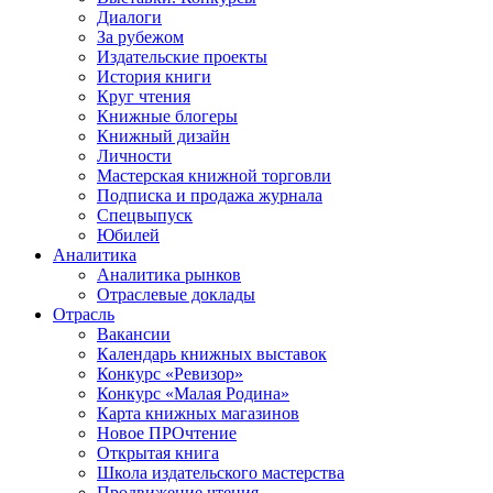
Диалоги
За рубежом
Издательские проекты
История книги
Круг чтения
Книжные блогеры
Книжный дизайн
Личности
Мастерская книжной торговли
Подписка и продажа журнала
Спецвыпуск
Юбилей
Аналитика
Аналитика рынков
Отраслевые доклады
Отрасль
Вакансии
Календарь книжных выставок
Конкурс «Ревизор»
Конкурс «Малая Родина»
Карта книжных магазинов
Новое ПРОчтение
Открытая книга
Школа издательского мастерства
Продвижение чтения