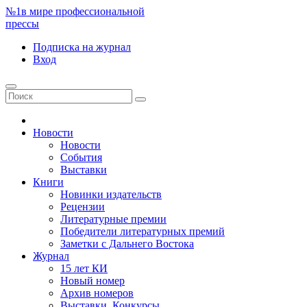
№1
в мире профессиональной
прессы
Подписка
на журнал
Вход
Новости
Новости
События
Выставки
Книги
Новинки издательств
Рецензии
Литературные премии
Победители литературных премий
Заметки с Дальнего Востока
Журнал
15 лет КИ
Новый номер
Архив номеров
Выставки. Конкурсы