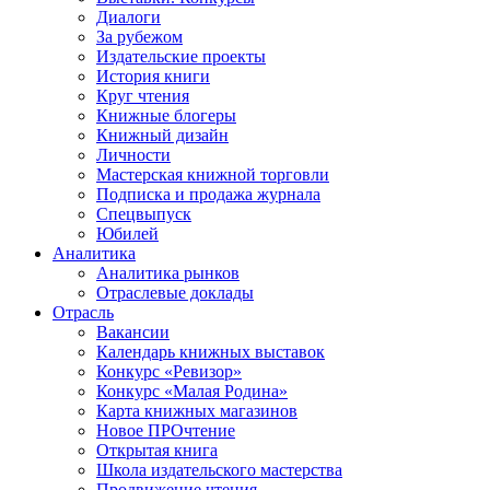
Диалоги
За рубежом
Издательские проекты
История книги
Круг чтения
Книжные блогеры
Книжный дизайн
Личности
Мастерская книжной торговли
Подписка и продажа журнала
Спецвыпуск
Юбилей
Аналитика
Аналитика рынков
Отраслевые доклады
Отрасль
Вакансии
Календарь книжных выставок
Конкурс «Ревизор»
Конкурс «Малая Родина»
Карта книжных магазинов
Новое ПРОчтение
Открытая книга
Школа издательского мастерства
Продвижение чтения