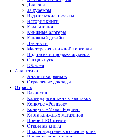
Диалоги
За рубежом
Издательские проекты
История книги
Круг чтения
Книжные блогеры
Книжный дизайн
Личности
Мастерская книжной торговли
Подписка и продажа журнала
Спецвыпуск
Юбилей
Аналитика
Аналитика рынков
Отраслевые доклады
Отрасль
Вакансии
Календарь книжных выставок
Конкурс «Ревизор»
Конкурс «Малая Родина»
Карта книжных магазинов
Новое ПРОчтение
Открытая книга
Школа издательского мастерства
Продвижение чтения