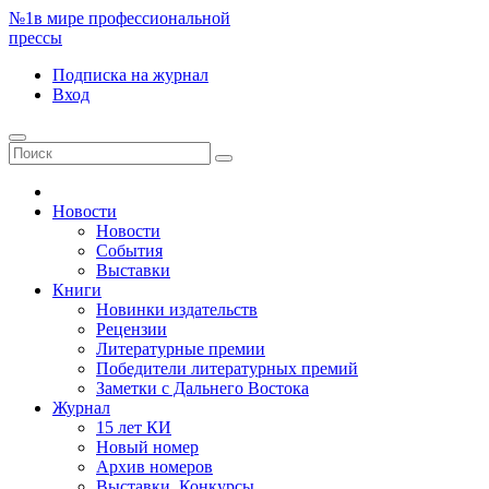
№1
в мире профессиональной
прессы
Подписка
на журнал
Вход
Новости
Новости
События
Выставки
Книги
Новинки издательств
Рецензии
Литературные премии
Победители литературных премий
Заметки с Дальнего Востока
Журнал
15 лет КИ
Новый номер
Архив номеров
Выставки. Конкурсы