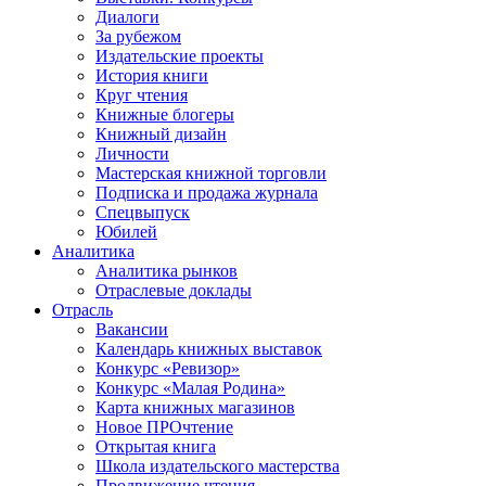
Диалоги
За рубежом
Издательские проекты
История книги
Круг чтения
Книжные блогеры
Книжный дизайн
Личности
Мастерская книжной торговли
Подписка и продажа журнала
Спецвыпуск
Юбилей
Аналитика
Аналитика рынков
Отраслевые доклады
Отрасль
Вакансии
Календарь книжных выставок
Конкурс «Ревизор»
Конкурс «Малая Родина»
Карта книжных магазинов
Новое ПРОчтение
Открытая книга
Школа издательского мастерства
Продвижение чтения