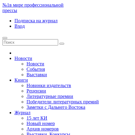
№1
в мире профессиональной
прессы
Подписка
на журнал
Вход
Новости
Новости
События
Выставки
Книги
Новинки издательств
Рецензии
Литературные премии
Победители литературных премий
Заметки с Дальнего Востока
Журнал
15 лет КИ
Новый номер
Архив номеров
Выставки. Конкурсы